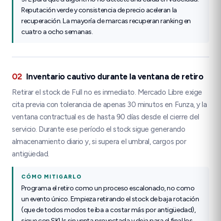
Reputación verde y consistencia de precio aceleran la
recuperación. La mayoría de marcas recuperan ranking en
cuatro a ocho semanas.
02
Inventario cautivo durante la ventana de retiro
Retirar el stock de Full no es inmediato. Mercado Libre exige
cita previa con tolerancia de apenas 30 minutos en Funza, y la
ventana contractual es de hasta 90 días desde el cierre del
servicio. Durante ese período el stock sigue generando
almacenamiento diario y, si supera el umbral, cargos por
antigüedad.
CÓMO MITIGARLO
Programa el retiro como un proceso escalonado, no como
un evento único. Empieza retirando el stock de baja rotación
(que de todos modos te iba a costar más por antigüedad),
sigue con SKUs sin venta proyectada y deja para el final los