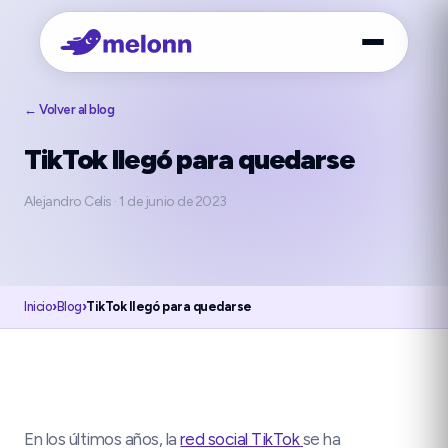
← Volver al blog
TikTok llegó para quedarse
Alejandro Celis
·
1 de junio de 2023
Inicio
›
Blog
›
TikTok llegó para quedarse
En los últimos años, la
red social TikTok
se ha