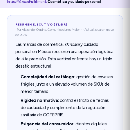
Inicio
›
México
›
Fulfillment
›
Cosmética y cuidado personal
RESUMEN EJECUTIVO (TL;DR)
· Por Alexander Ospina, Comunicaciones Melonn · Actualizada en mayo
de 2026
Las marcas de cosmética,
skincare
y cuidado
personal en
México
requieren una operación logística
de alta precisión. Esta vertical enfrenta hoy un triple
desafío estructural:
Complejidad del catálogo:
gestión de envases
frágiles junto a un elevado volumen de SKUs de
menor tamaño.
Rigidez normativa:
control estricto de fechas
de caducidad y cumplimiento de la regulación
sanitaria de
COFEPRIS
.
Exigencia del consumidor:
clientes digitales